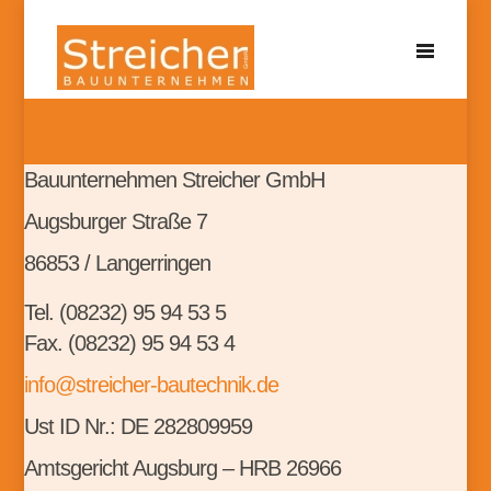
Bauunternehmen Streicher GmbH
Augsburger Straße 7
IMPRESSUM
86853 / Langerringen
Tel. (08232) 95 94 53 5
Fax. (08232) 95 94 53 4
info@streicher-bautechnik.de
Ust ID Nr.: DE 282809959
Amtsgericht Augsburg – HRB 26966